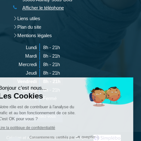
Afficher le téléphone
Liens utiles
Plan du site
Mentions légales
Lundi
8h - 21h
Mardi
8h - 21h
Mercredi
8h - 21h
Continuer sans accepter
Jeudi
8h - 21h
Vendredi
8h - 21h
Bonjour c'est nous...
Samedi
8h - 21h
Les Cookies
Dimanche
Fermé
Notre rôle est de contribuer à l'analyse du
trafic et au bon fonctionnement de ce site.
Prendre rendez-vous
C'est OK pour vous ?
Lire la politique de confidentialité
Consentements certifiés par
Création et référencement du site par Simplébo